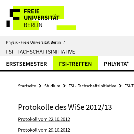
Springe
Service-
direkt
zu
Navigation
Inhalt
Physik • Freie Universität Berlin
/
FSI - FACHSCHAFTSINITIATIVE
ERSTSEMESTER
FSI-TREFFEN
PHLYNTA*
Startseite
Studium
FSI - Fachschaftsinitiative
FSI-T
Protokolle des WiSe 2012/13
Protokoll vom 22.10.2012
Protokoll vom 29.10.2012