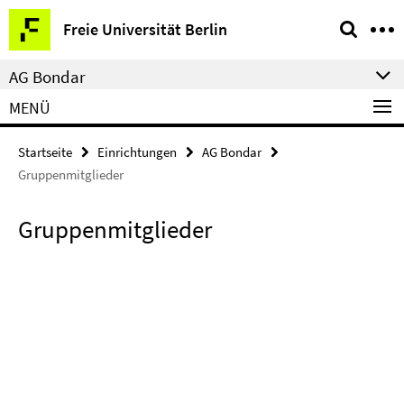
Springe
Service-
Freie Universität Berlin
direkt
Navigation
zu
AG Bondar
Inhalt
MENÜ
Startseite
Einrichtungen
AG Bondar
Gruppenmitglieder
Gruppenmitglieder