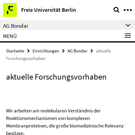
Springe
Service-
Freie Universität Berlin
direkt
Navigation
zu
AG Bondar
Inhalt
MENÜ
Startseite
Einrichtungen
AG Bondar
aktuelle
Forschungsvorhaben
aktuelle Forschungsvorhaben
Wir arbeiten am molekularen Verständnis der
Reaktionsmechanismen von komplexen
Membranproteinen, die große biomedizinische Relevanz
besitzen.