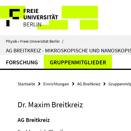
Springe
Service-
direkt
zu
Navigation
Inhalt
Physik • Freie Universität Berlin
/
AG BREITKREIZ - MIKROSKOPISCHE UND NANOSKOPI
FORSCHUNG
GRUPPENMITGLIEDER
Startseite
Einrichtungen
AG Breitkreiz
Gruppenmitg
Dr. Maxim Breitkreiz
AG Breitkreiz