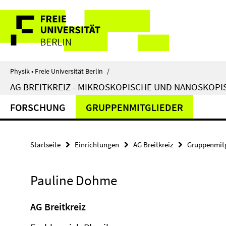
Springe
Service-
direkt
zu
Navigation
Inhalt
Physik • Freie Universität Berlin
/
AG BREITKREIZ - MIKROSKOPISCHE UND NANOSKOPI
FORSCHUNG
GRUPPENMITGLIEDER
Startseite
Einrichtungen
AG Breitkreiz
Gruppenmitg
Pauline Dohme
AG Breitkreiz