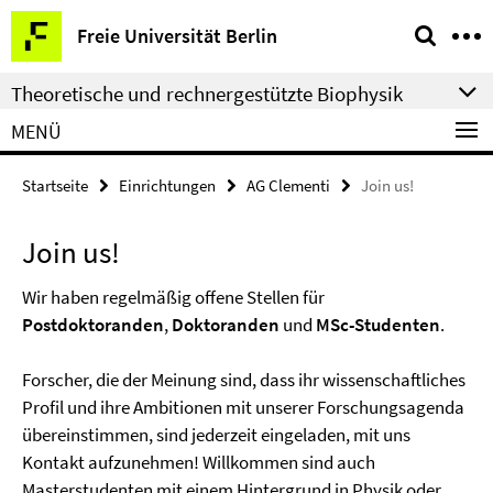
Springe
Service-
Freie Universität Berlin
direkt
Navigation
zu
Theoretische und rechnergestützte Biophysik
Inhalt
MENÜ
Startseite
Einrichtungen
AG Clementi
Join us!
Join us!
Wir haben regelmäßig offene Stellen für
Postdoktoranden
,
Doktoranden
und
MSc-Studenten
.
Forscher, die der Meinung sind, dass ihr wissenschaftliches
Profil und ihre Ambitionen mit unserer Forschungsagenda
übereinstimmen, sind jederzeit eingeladen, mit uns
Kontakt aufzunehmen! Willkommen sind auch
Masterstudenten mit einem Hintergrund in Physik oder