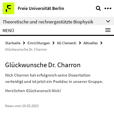
Springe
Service-
Freie Universität Berlin
direkt
Navigation
zu
Theoretische und rechnergestützte Biophysik
Inhalt
MENÜ
Startseite
Einrichtungen
AG Clementi
Aktuelles
Glückwunsche Dr. Charron
Glückwunsche Dr. Charron
Nick Charron hat erfolgreich seine Dissertation
verteidigt und ist jetzt ein Postdoc in unserer Gruppe.
Herzlichen Glückwunsch Nick!
News vom 10.03.2023