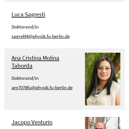
Luca Sagresti
Doktorand/in
sagrel94@physik.fu-berlin.de
Ana Cristina Molina
Taborda
Doktorand/in
am7078fu@physik.fu-berlin.de
Jacopo Venturin