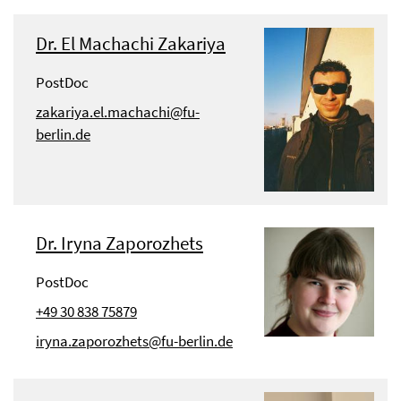
Dr. El Machachi Zakariya
PostDoc
zakariya.el.machachi@fu-
berlin.de
Dr. Iryna Zaporozhets
PostDoc
+49 30 838 75879
iryna.zaporozhets@fu-berlin.de