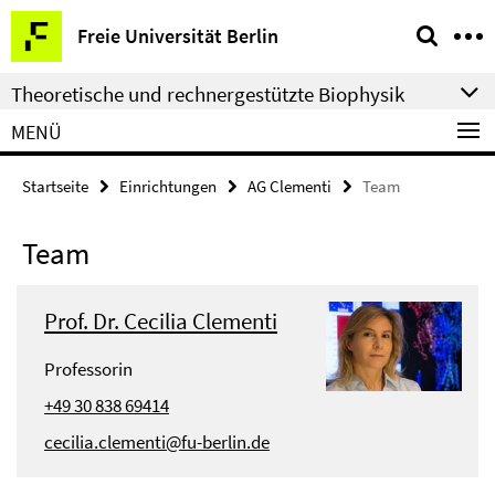
Springe
Service-
Freie Universität Berlin
direkt
Navigation
zu
Theoretische und rechnergestützte Biophysik
Inhalt
MENÜ
Startseite
Einrichtungen
AG Clementi
Team
Team
Prof. Dr. Cecilia Clementi
Professorin
+49 30 838 69414
cecilia.clementi@fu-berlin.de