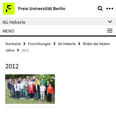
Springe
Service-
Freie Universität Berlin
direkt
Navigation
zu
AG Heberle
Inhalt
MENÜ
Startseite
Einrichtungen
AG Heberle
Bilder der letzten
Jahre
2012
2012