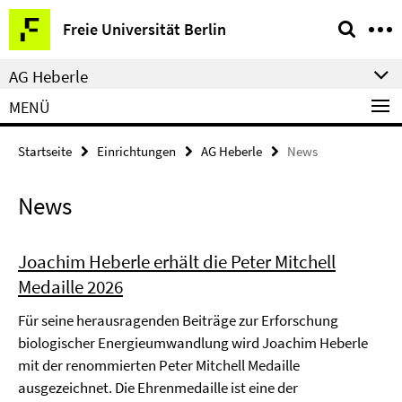
Springe
Service-
Freie Universität Berlin
direkt
Navigation
zu
AG Heberle
Inhalt
MENÜ
Startseite
Einrichtungen
AG Heberle
News
News
Joachim Heberle erhält die Peter Mitchell
Medaille 2026
Für seine herausragenden Beiträge zur Erforschung
biologischer Energieumwandlung wird Joachim Heberle
mit der renommierten Peter Mitchell Medaille
ausgezeichnet. Die Ehrenmedaille ist eine der