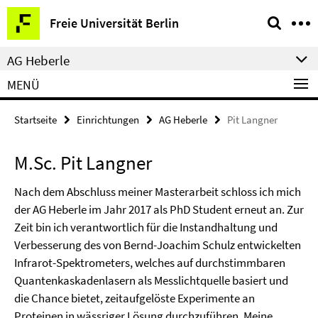
Springe
Service-
Freie Universität Berlin
direkt
Navigation
zu
AG Heberle
Inhalt
MENÜ
Startseite
Einrichtungen
AG Heberle
Pit Langner
M.Sc. Pit Langner
Nach dem Abschluss meiner Masterarbeit schloss ich mich
der AG Heberle im Jahr 2017 als PhD Student erneut an. Zur
Zeit bin ich verantwortlich für die Instandhaltung und
Verbesserung des von Bernd-Joachim Schulz entwickelten
Infrarot-Spektrometers, welches auf durchstimmbaren
Quantenkaskadenlasern als Messlichtquelle basiert und
die Chance bietet, zeitaufgelöste Experimente an
Proteinen in wässriger Lösung durchzuführen. Meine