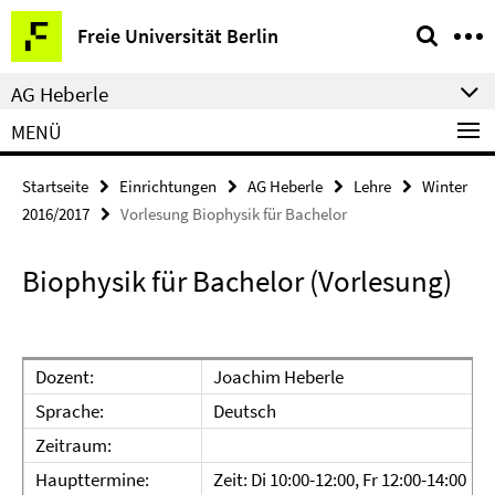
Springe
Service-
Freie Universität Berlin
direkt
Navigation
zu
AG Heberle
Inhalt
MENÜ
Startseite
Einrichtungen
AG Heberle
Lehre
Winter
2016/2017
Vorlesung Biophysik für Bachelor
Biophysik für Bachelor (Vorlesung)
Dozent:
Joachim Heberle
Sprache:
Deutsch
Zeitraum:
Haupttermine:
Zeit: Di 10:00-12:00, Fr 12:00-14:00