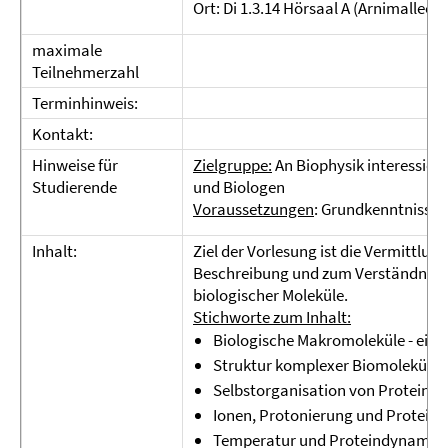
Ort: Di 1.3.14 Hörsaal A (Arnimallee 1
maximale
Teilnehmerzahl
Terminhinweis:
Kontakt:
Hinweise für
Zielgruppe:
An Biophysik interessier
Studierende
und Biologen
Voraussetzungen
: Grundkenntnisse 
Inhalt:
Ziel der Vorlesung ist die Vermittlu
Beschreibung und zum Verständnis v
biologischer Moleküle.
Stichworte zum Inhalt:
Biologische Makromoleküle - eine
Struktur komplexer Biomoleküle;
Selbstorganisation von Proteine
Ionen, Protonierung und Proteinel
Temperatur und Proteindynamik;