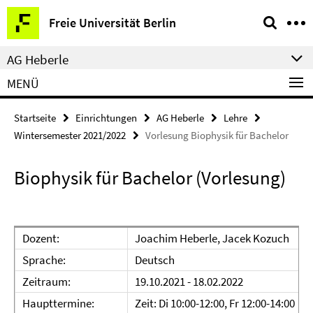
Springe
Service-
Freie Universität Berlin
direkt
Navigation
zu
AG Heberle
Inhalt
MENÜ
Startseite
Einrichtungen
AG Heberle
Lehre
Wintersemester 2021/2022
Vorlesung Biophysik für Bachelor
Biophysik für Bachelor (Vorlesung)
Dozent:
Joachim Heberle, Jacek Kozuch
Sprache:
Deutsch
Zeitraum:
19.10.2021 - 18.02.2022
Haupttermine:
Zeit: Di 10:00-12:00, Fr 12:00-14:00