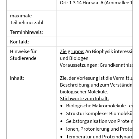
Ort: 1.3.14 Hörsaal A (Arnimallee 14)
maximale
Teilnehmerzahl
Terminhinweis:
Kontakt:
Hinweise für
Zielgruppe:
An Biophysik interessier
Studierende
und Biologen
Voraussetzungen
: Grundkenntnisse 
Inhalt:
Ziel der Vorlesung ist die Vermittlu
Beschreibung und zum Verständnis v
biologischer Moleküle.
Stichworte zum Inhalt:
Biologische Makromoleküle - eine
Struktur komplexer Biomoleküle;
Selbstorganisation von Proteine
Ionen, Protonierung und Proteinel
Temperatur und Proteindynamik;