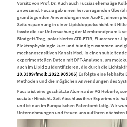
Vorsitz von Prof. Dr. Kuch auch Fucsias ehemalige Kol
anwesend. Fucsia gab einen hervorragenden Überblic
grundlegenden Anwendungen von AzoPC, einem photoi
Seitenspannung in einer Lipiddoppelschicht mit Hilfe
fasste die zur Untersuchung der Membrandynamik v
Blodgett-Trog, polarisiertes ATR-FTIR, Fluoreszenz-
Elektrophysiologie kurz und bündig zusammen und gip
mechanosensitiven Kanals MscL in einen subleitenden
experimentellen Daten mit DFT-Analysen, um moleku
auch im Lipid zu identifizieren, die durch die Lichtak
10.3389/fmolb.2022.905306
) Es folgte eine lebhaft
Methoden und die möglichen Anwendungen des Syste
Fucsia ist eine geschätzte Alumna der AG Heberle, sow
sozialer Hinsicht. Seit Abschluss ihrer Experimente ha
und ist nun im Europäischen Patentamt tätig. Wir wüns
Unternehmungen und freuen uns auf ihren nächsten B