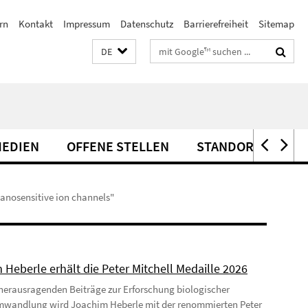
rn
Kontakt
Impressum
Datenschutz
Barrierefreiheit
Sitemap
Suchbegriffe
DE
EDIEN
OFFENE STELLEN
STANDORT
hanosensitive ion channels"
 Heberle erhält die Peter Mitchell Medaille 2026
 herausragenden Beiträge zur Erforschung biologischer
mwandlung wird Joachim Heberle mit der renommierten Peter