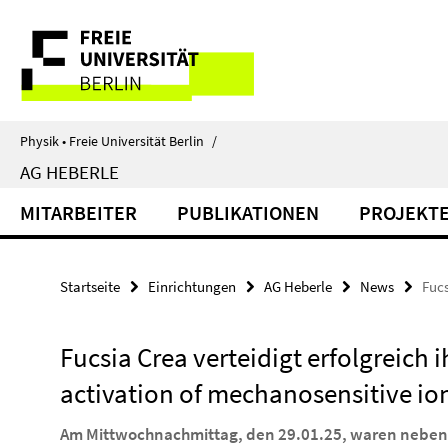
Springe
Service-
direkt
zu
Navigation
Inhalt
Physik • Freie Universität Berlin
/
AG HEBERLE
MITARBEITER
PUBLIKATIONEN
PROJEKT
Startseite
Einrichtungen
AG Heberle
News
Fucs
Fucsia Crea verteidigt erfolgreich 
activation of mechanosensitive io
Am Mittwochnachmittag, den 29.01.25, waren neben