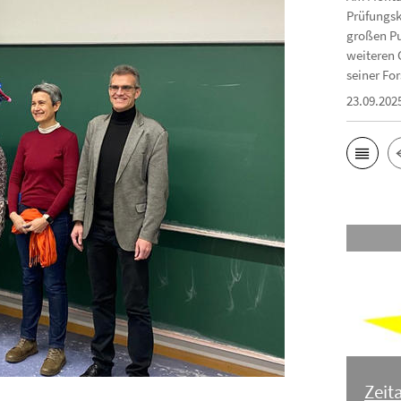
Prüfungsk
großen Pu
weiteren 
seiner For
23.09.202
Zeit