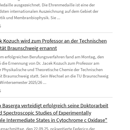
Medaille ausgezeichnet. Die Ehrenmedaille ist eine der
sten internationalen Auszeichnung auf dem Gebiet der
tik und Membranbiophysik. Sie ...
6
ek Kozuch wird zum Professor an der Technischen
ität Braunschweig ernannt
m erfolgreichen Berufungsverfahren fand am Montag, den
5 die Ernennung von Dr. Jacek Kozuch zum Professor am
für Physikalische und Theoretische Chemie der Technischen
ät Braunschweig statt. Sein Wechsel an die TU Braunschweig
Wintersemester 2025/26 ...
5
 Baserga verteidigt erfolgreich seine Doktorarbeit
ed Spectroscopic Studies of Experimentally
ble Intermediate States in Cytochrome c Oxidase"
nachmittag, den 22.09.25, präsentierte Federico der