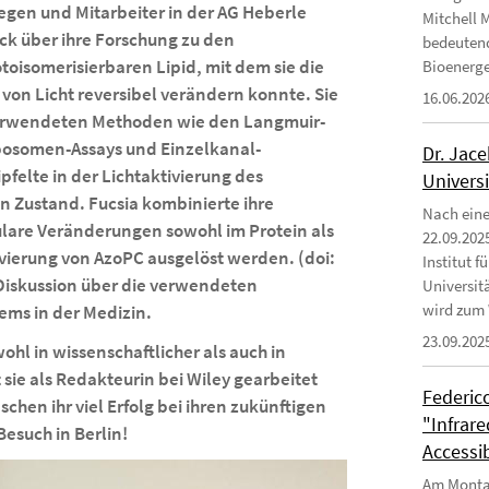
legen und Mitarbeiter in der AG Heberle
Mitchell 
k über ihre Forschung zu den
bedeutend
somerisierbaren Lipid, mit dem sie die
Bioenerge
 von Licht reversibel verändern konnte. Sie
16.06.202
erwendeten Methoden wie den Langmuir-
Liposomen-Assays und Einzelkanal-
Dr. Jac
felte in der Lichtaktivierung des
Univers
 Zustand. Fucsia kombinierte ihre
Nach eine
lare Veränderungen sowohl im Protein als
22.09.202
tivierung von AzoPC ausgelöst werden. (doi:
Institut 
e Diskussion über die verwendeten
Universit
wird zum 
ms in der Medizin.
23.09.202
ohl in wissenschaftlicher als auch in
t sie als Redakteurin bei Wiley gearbeitet
Federico
chen ihr viel Erfolg bei ihren zukünftigen
"Infrar
esuch in Berlin!
Accessi
Am Montag