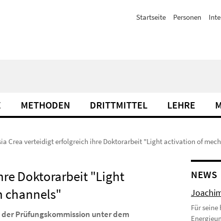
Startseite
Personen
Inte
E
METHODEN
DRITTMITTEL
LEHRE
M
ia Crea verteidigt erfolgreich ihre Doktorarbeit "Light activation of mec
ihre Doktorarbeit "Light
NEWS
n channels"
Joachim
Für seine
 der Prüfungskommission unter dem
Energieu