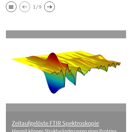
1 / 9
Zeitaufgelöste FTIR Spektroskopie
Hiermit können Strukturänderungen eines Proteins