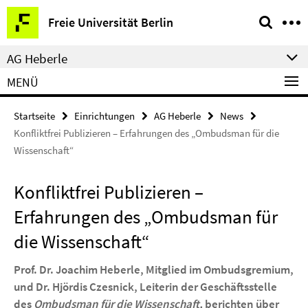
Springe
Service-
Freie Universität Berlin
direkt
Navigation
zu
AG Heberle
Inhalt
MENÜ
Startseite
Einrichtungen
AG Heberle
News
Konfliktfrei Publizieren – Erfahrungen des „Ombudsman für die
Wissenschaft“
Konfliktfrei Publizieren –
Erfahrungen des „Ombudsman für
die Wissenschaft“
Prof. Dr. Joachim Heberle, Mitglied im Ombudsgremium,
und Dr. Hjördis Czesnick, Leiterin der Geschäftsstelle
des
Ombudsman für die Wissenschaft,
berichten über