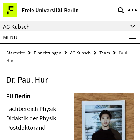
Springe
Service-
Freie Universität Berlin
direkt
Navigation
zu
AG Kubsch
Inhalt
MENÜ
Startseite
Einrichtungen
AG Kubsch
Team
Paul
Hur
Dr. Paul Hur
FU Berlin
Fachbereich Physik,
Didaktik der Physik
Postdoktorand