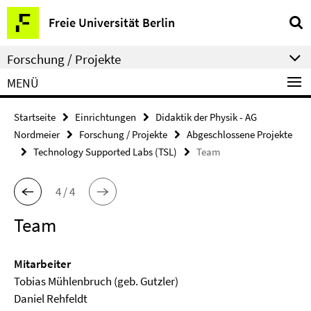
Springe
Service-
Freie Universität Berlin
direkt
Navigation
zu
Forschung / Projekte
Inhalt
MENÜ
Startseite
Einrichtungen
Didaktik der Physik - AG
Nordmeier
Forschung / Projekte
Abgeschlossene Projekte
Technology Supported Labs (TSL)
Team
4 / 4
Team
Mitarbeiter
Tobias Mühlenbruch (geb. Gutzler)
Daniel Rehfeldt