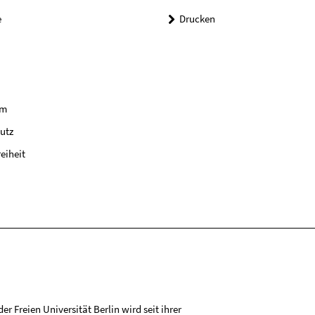
e
Drucken
um
utz
reiheit
r Freien Universität Berlin wird seit ihrer