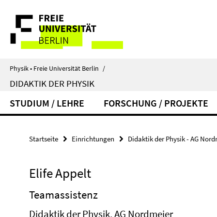
Springe
Service-
direkt
zu
Navigation
Inhalt
Physik • Freie Universität Berlin
/
DIDAKTIK DER PHYSIK
STUDIUM / LEHRE
FORSCHUNG / PROJEKTE
Startseite
Einrichtungen
Didaktik der Physik - AG Nord
Elife Appelt
Teamassistenz
Didaktik der Physik, AG Nordmeier