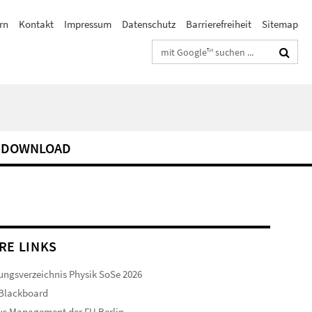
rn
Kontakt
Impressum
Datenschutz
Barrierefreiheit
Sitemap
Suchbegriffe
DOWNLOAD
RE LINKS
ungsverzeichnis Physik SoSe 2026
 Blackboard
s Management der FU Berlin