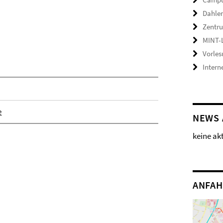
Dahlem
Zentru
MINT-
Vorles
Intern
e
NEWS 
keine ak
ANFAH