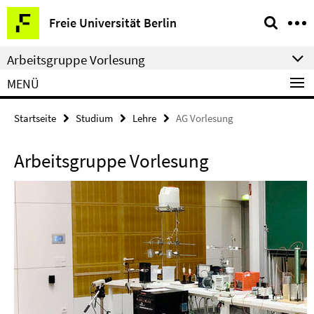
Springe
Service-
Freie Universität Berlin
direkt
Navigation
zu
Arbeitsgruppe Vorlesung
Inhalt
MENÜ
Startseite
Studium
Lehre
AG Vorlesung
Arbeitsgruppe Vorlesung