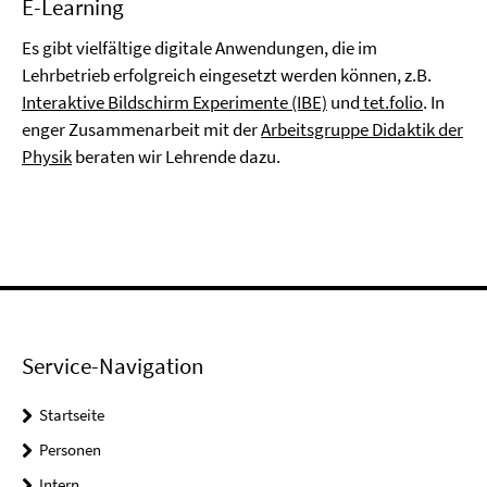
E-Learning
Es gibt vielfältige digitale Anwendungen, die im
Lehrbetrieb erfolgreich eingesetzt werden können, z.B.
Interaktive Bildschirm Experimente (IBE)
und
tet.folio
. In
enger Zusammenarbeit mit der
Arbeitsgruppe Didaktik der
Physik
beraten wir Lehrende dazu.
Service-Navigation
Startseite
Personen
Intern