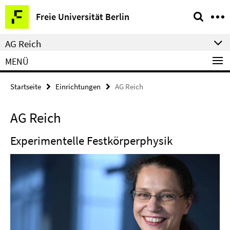
Springe
Service-
Freie Universität Berlin
direkt
Navigation
zu
AG Reich
Inhalt
MENÜ
Startseite
Einrichtungen
AG Reich
AG Reich
Experimentelle Festkörperphysik