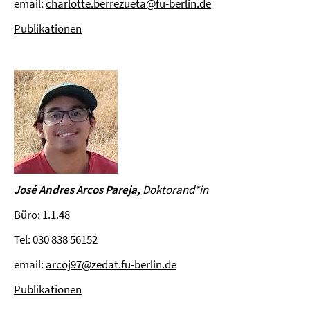
email:
charlotte.berrezueta@fu-berlin.de
Publikationen
José Andres Arcos Pareja,
Doktorand
*in
Büro: 1.1.48
Tel: 030 838 56152
email:
arcoj97@zedat.fu-berlin.de
Publikationen