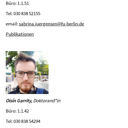
Büro: 1.1.51
Tel: 030 838 52155
email:
sabrina.juergensen@fu-berlin.de
Publikationen
O
isín Garrity,
Doktorand
*in
Büro: 1.1.42
Tel: 030 838 54294