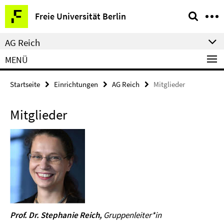
Springe
Service-
Freie Universität Berlin
direkt
Navigation
zu
AG Reich
Inhalt
MENÜ
Startseite
Einrichtungen
AG Reich
Mitglieder
Mitglieder
Prof. Dr. Stephanie Reich,
Gruppenleiter*in