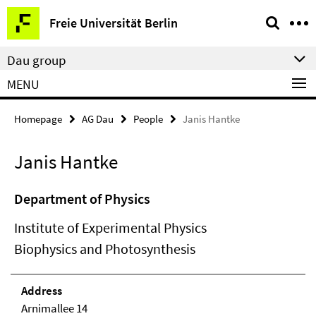
Springe
Service
Freie Universität Berlin
direkt
Navigation
zu
Dau group
Inhalt
MENU
Homepage
AG Dau
People
Janis Hantke
Janis Hantke
Department of Physics
Institute of Experimental Physics
Biophysics and Photosynthesis
Address
Arnimallee 14