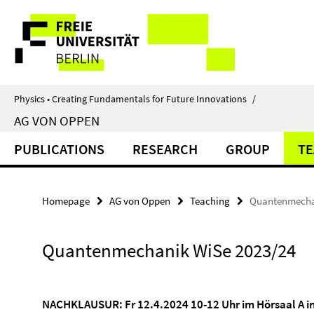
Springe
Service
direkt
zu
Navigation
Inhalt
Physics • Creating Fundamentals for Future Innovations
/
AG VON OPPEN
PUBLICATIONS
RESEARCH
GROUP
TE
Homepage
AG von Oppen
Teaching
Quantenmecha
Quantenmechanik WiSe 2023/24
NACHKLAUSUR: Fr 12.4.2024 10-12 Uhr im Hörsaal A i