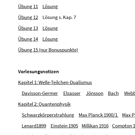
Übung 11
Lösung
Übung 12
Lösung s. Kap. 7
Übung 13
Lösung
Übung 14
Lösung
Übung 15 (nur Bonuspunkte)
Vorlesungsnotizen
Kapitel 1: Welle-Teilchen-Dualismus
Davisson-Germer
Elsasser
Jönsson
Bach
Web
Kapitel 2: Quantenphysik
Schwarzkörperstrahlung
Max Planck 1900/1
Max P
Lenard1899
Einstein 1905
Millikan 1916
Compton 1