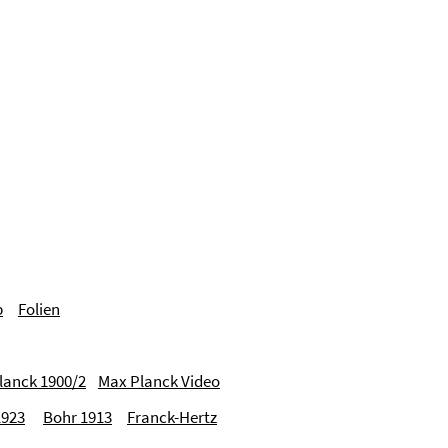
b
Folien
lanck 1900/2
Max Planck Video
923
Bohr 1913
Franck-Hertz