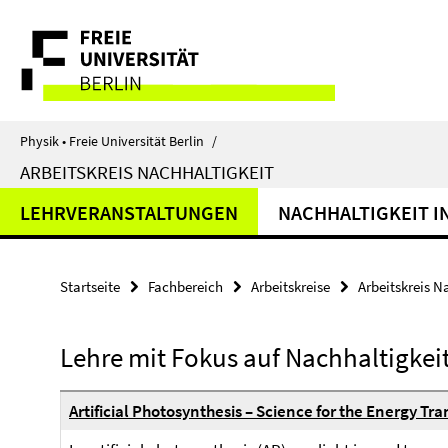
Springe
Service-
direkt
zu
Navigation
Inhalt
Physik • Freie Universität Berlin
/
ARBEITSKREIS NACHHALTIGKEIT
LEHRVERANSTALTUNGEN
NACHHALTIGKEIT I
Startseite
Fachbereich
Arbeitskreise
Arbeitskreis N
Lehre mit Fokus auf Nachhaltigkei
Artificial Photosynthesis – Science for the Energy Tr