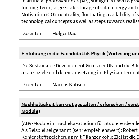
In artificial photosynthesis (AP), sunlight is used to p
for long-term, large-scale storage of solar energy and (ii
Motivation (CO2-neutrality, fluctuating availability of s
technological concepts as well as steps towards realizat
Dozent/in
Holger Dau
Einführung in die Fachdidaktik Physik (Vorlesung u
Die Sustainable Development Goals der UN und die Bi
als Lernziele und deren Umsetzung im Physikunterrich
Dozent/in
Marcus Kubsch
Nachhaltigkeit konkret gestalten / erforschen / ve
Module)
(ABV-Module im Bachelor-Studium für Studierende aller
Als Beispiel sei genannt (sehr empfehlenswert): Robert
Kohlenstoffspeicherung mit Pflanzenkohle Ziel ist die