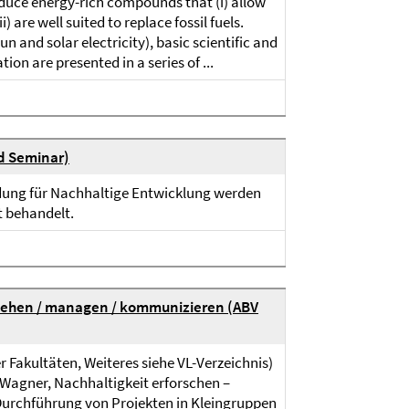
roduce energy-rich compounds that (i) allow
) are well suited to replace fossil fuels.
un and solar electricity), basic scientific and
ion are presented in a series of ...
nd Seminar)
ldung für Nachhaltige Entwicklung werden
t behandelt.
rstehen / managen / kommunizieren (ABV
 Fakultäten, Weiteres siehe VL-Verzeichnis)
 Wagner, Nachhaltigkeit erforschen –
 Durchführung von Projekten in Kleingruppen