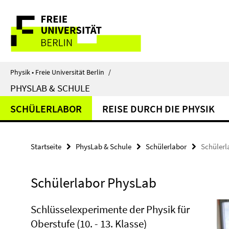
Springe
Service-
direkt
zu
Navigation
Inhalt
Physik • Freie Universität Berlin
/
PHYSLAB & SCHULE
SCHÜLERLABOR
REISE DURCH DIE PHYSIK
Startseite
PhysLab & Schule
Schülerlabor
Schülerl
Schülerlabor PhysLab
Schlüsselexperimente der Physik für
Oberstufe (10. - 13. Klasse)