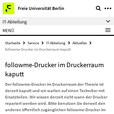
Springe
Service-
Freie Universität Berlin
direkt
Navigation
zu
IT-Abteilung
Inhalt
MENÜ
Startseite
Service
IT-Abteilung
Aktuelles
followme-Drucker im Druckerraum kaputt
followme-Drucker im Druckerraum
kaputt
Der followme-Drucker im Druckerraum der Theorie ist
derzeit kaputt und wir warten auf einen Techniker mit
Ersatzteilen. Wir wissen derzeit nicht wann der Drucker
repariert werden wird. Bitte benutzen Sie derweil den
anderen öffentlich zugänglichen followme-Drucker im