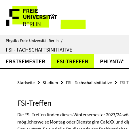
Springe
Service-
direkt
zu
Navigation
Inhalt
Physik • Freie Universität Berlin
/
FSI - FACHSCHAFTSINITIATIVE
ERSTSEMESTER
FSI-TREFFEN
PHLYNTA*
Startseite
Studium
FSI - Fachschaftsinitiative
FSI-T
FSI-Treffen
Die FSI-Treffen finden dieses Wintersemester 2023/24 wö
möglicherweise Montag oder Dienstagim CafeXX und dig