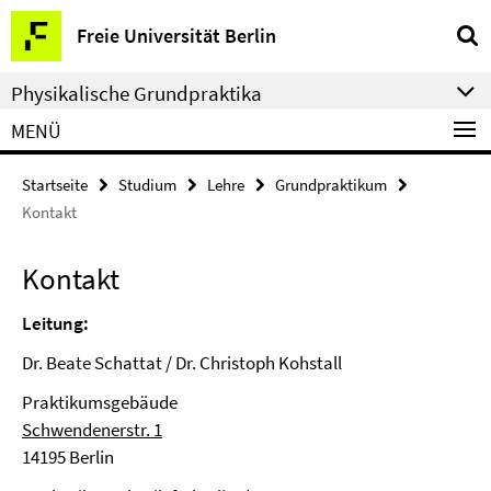
Springe
Service-
Freie Universität Berlin
direkt
Navigation
zu
Physikalische Grundpraktika
Inhalt
MENÜ
Startseite
Studium
Lehre
Grundpraktikum
Kontakt
Kontakt
Leitung:
Dr. Beate Schattat / Dr. Christoph Kohstall
Praktikumsgebäude
Schwendenerstr. 1
14195 Berlin