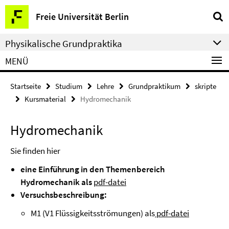
Springe
Service-
Freie Universität Berlin
direkt
Navigation
zu
Physikalische Grundpraktika
Inhalt
MENÜ
Startseite
Studium
Lehre
Grundpraktikum
skripte
Kursmaterial
Hydromechanik
Hydromechanik
Sie finden hier
eine Einführung in den Themenbereich
Hydromechanik als
pdf-datei
Versuchsbeschreibung:
M1 (V1 Flüssigkeitsströmungen) als
pdf-datei