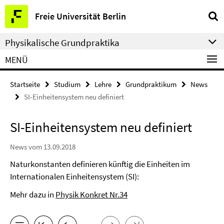
Springe
Service-
Freie Universität Berlin
direkt
Navigation
zu
Physikalische Grundpraktika
Inhalt
MENÜ
Startseite
Studium
Lehre
Grundpraktikum
News
SI-Einheitensystem neu definiert
SI-Einheitensystem neu definiert
News vom 13.09.2018
Naturkonstanten definieren künftig die Einheiten im
Internationalen Einheitensystem (SI):
Mehr dazu in
Physik Konkret Nr.34