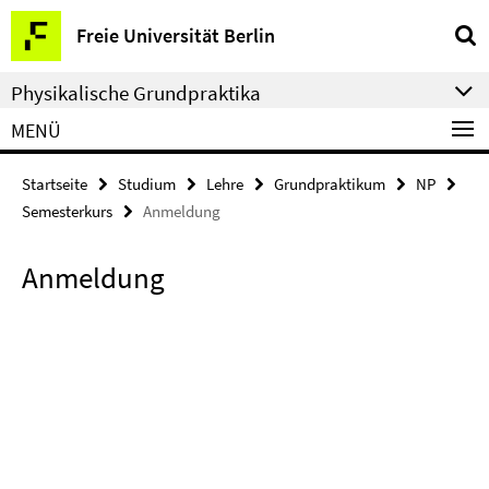
Springe
Service-
Freie Universität Berlin
direkt
Navigation
zu
Physikalische Grundpraktika
Inhalt
MENÜ
Startseite
Studium
Lehre
Grundpraktikum
NP
Semesterkurs
Anmeldung
Anmeldung