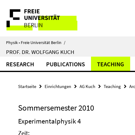
Springe
Service-
direkt
zu
Navigation
Inhalt
Physik • Freie Universität Berlin
/
PROF. DR. WOLFGANG KUCH
RESEARCH
PUBLICATIONS
TEACHING
Startseite
Einrichtungen
AG Kuch
Teaching
Ar
Sommersemester 2010
Experimentalphysik 4
Zeit: