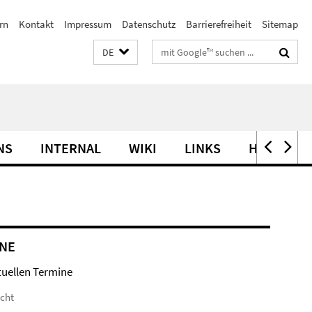
rn
Kontakt
Impressum
Datenschutz
Barrierefreiheit
Sitemap
Suchbegriffe
DE
NS
INTERNAL
WIKI
LINKS
HOW TO F
NE
tuellen Termine
icht