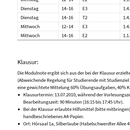
Dienstag
14–16
E3
1.4
Dienstag
14–16
T2
1.4
Mittwoch
12–14
E3
1.4
Mittwoch
14–16
E2
1.1
Klausur:
Die Modulnote ergibt sich aus der bei der Klausur erzielt
(Abweichende Regelung für Studierende mit Studienziel 
eine gewichtete Mittelung 60% Übungsaufgaben, 40% Kl
Klausurtermin: 13.07.2010, während der Vorlesungszei
Bearbeitungszeit: 90 Minuten (16:15 bis 17:45 Uhr).
Bei der Klausur erlaubte Hilfsmittel (bitte mitbringen)
handbeschriebenes A4-Papier.
Ort: Hörsaal 1a, Silberlaube (Habelschwerdter Allee 4