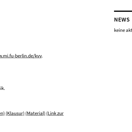
NEWS
keine ak
.mi.fu-berlin.de/kvv
.
ik.
n)
(Klausur)
(Material)
(Link zur