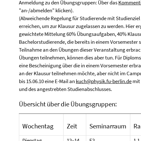
Anmeldung zu den Übungsgruppen: Über das
Kommentie
"an-/abmelden" klicken).
(Abweichende Regelung für Studierende mit Studienzie
erreichen, um zur Klausur zugelassen zu werden. Hier er
gewichtete Mittelung 60% Übungsaufgaben, 40% Klausu
Bachelorstudierende, die bereits in einem Vorsemester 
Teilnahme an den Übungen dieser Veranstaltung erbrac
Übungen teilnehmen, können dies aber tun. Für Diplomst
eine Bescheinigung über die in einem Vorsemester erb
an der Klausur teilnehmen möchte, aber nicht im Campu
bis 15.06.10 eine E-Mail an
kuch@physik.fu-berlin.de
mit
und des angestrebten Studienabschlusses.
Übersicht über die Übungsgruppen:
Wochentag
Zeit
Seminarraum
Ra
Dienstag
12–14
E2
1.1