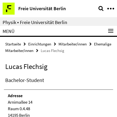
Springe
Service-
Freie Universität Berlin
direkt
Navigation
zu
Physik • Freie Universität Berlin
Inhalt
MENÜ
Startseite
Einrichtungen
Mitarbeiter/innen
Ehemalige
Mitarbeiter/innen
Lucas Flechsig
Lucas Flechsig
Bachelor-Student
Adresse
Arnimallee 14
Raum 0.4.48
14195 Berlin