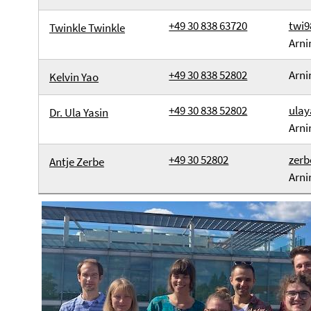
+49 30 838 63720
twi9
Twinkle Twinkle
Arni
+49 30 838 52802
Arni
Kelvin Yao
+49 30 838 52802
ulay
Dr. Ula Yasin
Arni
+49 30 52802
zerb
Antje Zerbe
Arni