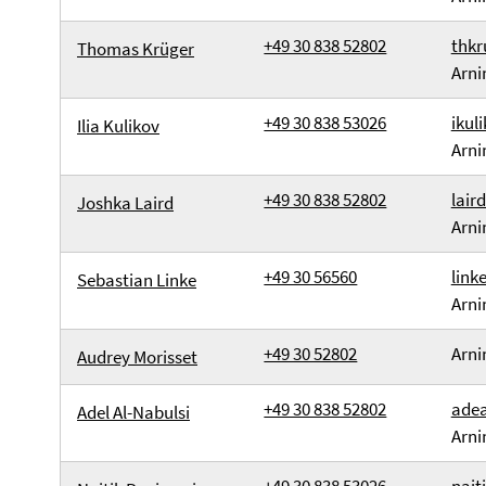
+49 30 838 52802
thkr
Thomas Krüger
Arni
+49 30 838 53026
ikul
Ilia Kulikov
Arni
+49 30 838 52802
lair
Joshka Laird
Arni
+49 30 56560
link
Sebastian Linke
Arni
+49 30 52802
Arni
Audrey Morisset
+49 30 838 52802
adea
Adel Al-Nabulsi
Arni