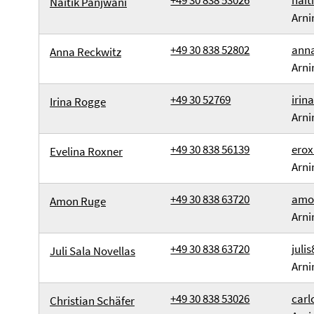
+49 30 838 53026
nait
Naitik Panjwani
Arni
+49 30 838 52802
anna
Anna Reckwitz
Arni
+49 30 52769
irin
Irina Rogge
Arni
+49 30 838 56139
erox
Evelina Roxner
Arni
+49 30 838 63720
amon
Amon Ruge
Arni
+49 30 838 63720
juli
Juli Sala Novellas
Arni
+49 30 838 53026
carl
Christian Schäfer