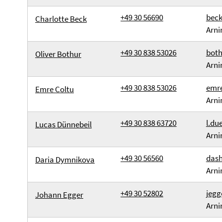
+49 30 56690
beck
Charlotte Beck
Arni
+49 30 838 53026
both
Oliver Bothur
Arni
+49 30 838 53026
emre
Emre Coltu
Arni
+49 30 838 63720
l.du
Lucas Dünnebeil
Arni
+49 30 56560
dash
Daria Dymnikova
Arni
+49 30 52802
jegg
Johann Egger
Arni