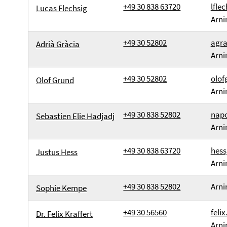
+49 30 838 63720
lfle
Lucas Flechsig
Arni
+49 30 52802
agra
Adrià Gràcia
Arni
+49 30 52802
olof
Olof Grund
Arni
+49 30 838 52802
napo
Sebastien Elie Hadjadj
Arni
+49 30 838 63720
hess
Justus Hess
Arni
+49 30 838 52802
Arni
Sophie Kempe
+49 30 56560
feli
Dr. Felix Kraffert
Arni