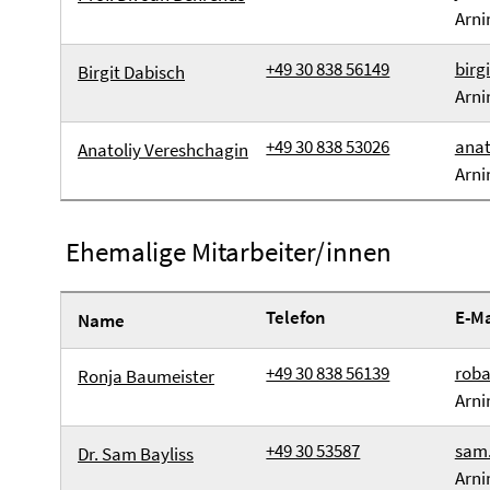
Arni
+49 30 838 56149
birg
Birgit Dabisch
Arni
+49 30 838 53026
anat
Anatoliy Vereshchagin
Arni
Ehemalige Mitarbeiter/innen
Telefon
E-Ma
Name
+49 30 838 56139
roba
Ronja Baumeister
Arni
+49 30 53587
sam.
Dr. Sam Bayliss
Arni