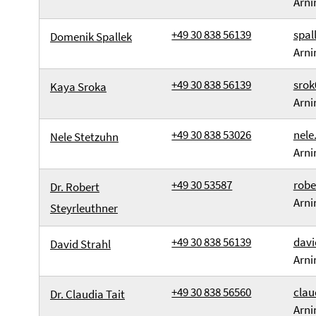
Arni
+49 30 838 56139
spal
Domenik Spallek
Arni
+49 30 838 56139
srok
Kaya Sroka
Arni
+49 30 838 53026
nele
Nele Stetzuhn
Arni
+49 30 53587
robe
Dr. Robert
Arni
Steyrleuthner
+49 30 838 56139
davi
David Strahl
Arni
+49 30 838 56560
clau
Dr. Claudia Tait
Arni