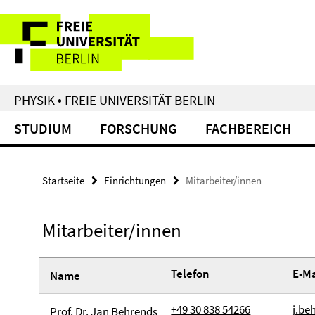
Springe
Service-
direkt
zu
Navigation
Inhalt
PHYSIK • FREIE UNIVERSITÄT BERLIN
STUDIUM
FORSCHUNG
FACHBEREICH
Startseite
Einrichtungen
Mitarbeiter/innen
Mitarbeiter/innen
Telefon
E-Ma
Name
+49 30 838 54266
j.be
Prof. Dr. Jan Behrends