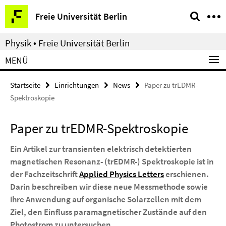
Springe
Service-
Freie Universität Berlin
direkt
Navigation
zu
Physik • Freie Universität Berlin
Inhalt
MENÜ
Startseite
Einrichtungen
News
Paper zu trEDMR-
Spektroskopie
Paper zu trEDMR-Spektroskopie
Ein Artikel zur transienten elektrisch detektierten
magnetischen Resonanz- (trEDMR-) Spektroskopie ist in
der Fachzeitschrift
Applied Physics Letters
erschienen.
Darin beschreiben wir diese neue Messmethode sowie
ihre Anwendung auf organische Solarzellen mit dem
Ziel, den Einfluss paramagnetischer Zustände auf den
Photostrom zu untersuchen.