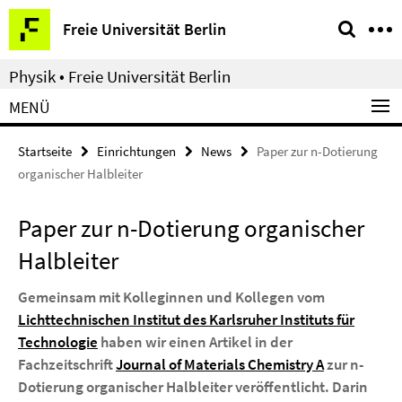
Springe
Service-
Freie Universität Berlin
direkt
Navigation
zu
Physik • Freie Universität Berlin
Inhalt
MENÜ
Startseite
Einrichtungen
News
Paper zur n-Dotierung
organischer Halbleiter
Paper zur n-Dotierung organischer
Halbleiter
Gemeinsam mit Kolleginnen und Kollegen vom
Lichttechnischen Institut des Karlsruher Instituts für
Technologie
haben wir einen Artikel in der
Fachzeitschrift
Journal of Materials Chemistry A
zur n-
Dotierung organischer Halbleiter veröffentlicht. Darin