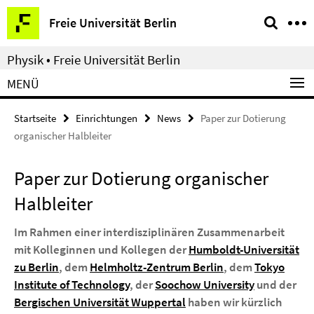
Springe
Service-
Freie Universität Berlin
direkt
Navigation
zu
Physik • Freie Universität Berlin
Inhalt
MENÜ
Startseite
Einrichtungen
News
Paper zur Dotierung
organischer Halbleiter
Paper zur Dotierung organischer
Halbleiter
Im Rahmen einer interdisziplinären Zusammenarbeit
mit Kolleginnen und Kollegen der
Humboldt-Universität
zu Berlin
, dem
Helmholtz-Zentrum Berlin
, dem
Tokyo
Institute of Technology
, der
Soochow University
und der
Bergischen Universität Wuppertal
haben wir kürzlich