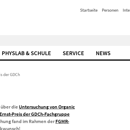
Startseite
Personen
Inte
PHYSLAB & SCHULE
SERVICE
NEWS
eis der GDCh
 über die
Untersuchung von Organic
Ernst-Preis der GDCh-Fachgruppe
eihung fand im Rahmen der
FGMR-
ückwunsch!