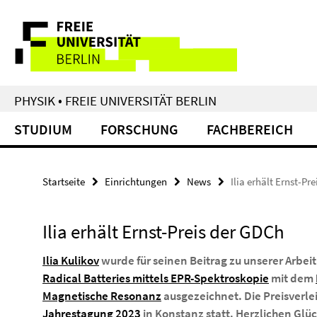
Springe
Service-
direkt
zu
Navigation
Inhalt
PHYSIK • FREIE UNIVERSITÄT BERLIN
STUDIUM
FORSCHUNG
FACHBEREICH
Startseite
Einrichtungen
News
Ilia erhält Ernst-Pr
Ilia erhält Ernst-Preis der GDCh
Ilia Kulikov
wurde für seinen Beitrag zu unserer Arbeit
Radical Batteries mittels EPR-Spektroskopie
mit dem
Magnetische Resonanz
ausgezeichnet. Die Preisverl
Jahrestagung 2023
in Konstanz statt. Herzlichen Gl