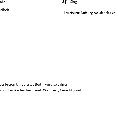
utz
Xing
reiheit
Hinweise zur Nutzung sozialer Medien
r Freien Universität Berlin wird seit ihrer
on drei Werten bestimmt: Wahrheit, Gerechtigkeit