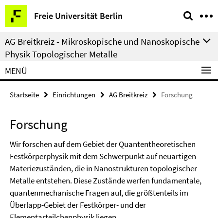
Springe
Service-
Freie Universität Berlin
direkt
Navigation
zu
AG Breitkreiz - Mikroskopische und Nanoskopische
Inhalt
Physik Topologischer Metalle
MENÜ
Startseite
Einrichtungen
AG Breitkreiz
Forschung
Forschung
Wir forschen auf dem Gebiet der Quantentheoretischen
Festkörperphysik mit dem Schwerpunkt auf neuartigen
Materiezuständen, die in Nanostrukturen topologischer
Metalle entstehen. Diese Zustände werfen fundamentale,
quantenmechanische Fragen auf, die größtenteils im
Überlapp-Gebiet der Festkörper- und der
Elementarteilchenphysik liegen.