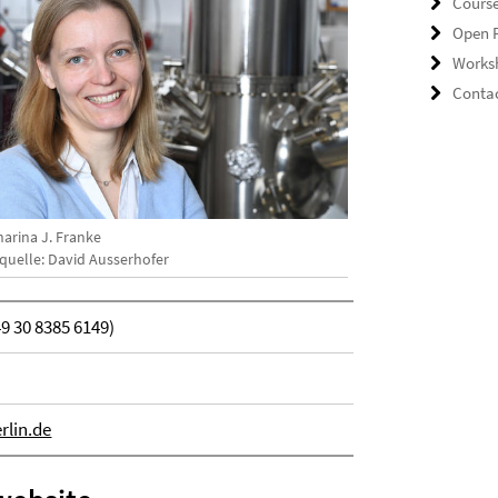
Cours
Open P
Works
Conta
harina J. Franke
dquelle: David Ausserhofer
49 30 8385 6149)
rlin.de