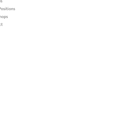
es
ositions
hops
ct