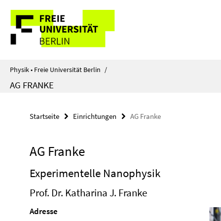
Springe
Service-
direkt
zu
Navigation
Inhalt
Physik • Freie Universität Berlin
/
AG FRANKE
Startseite
Einrichtungen
AG Franke
AG Franke
Experimentelle Nanophysik
Prof. Dr. Katharina J. Franke
Adresse