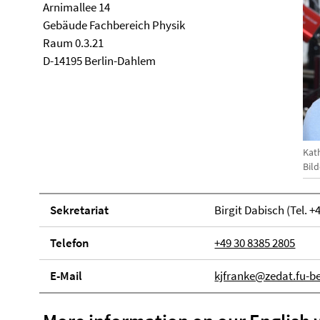
Arnimallee 14
Ge­bäude Fachbereich Physik
Raum 0.3.21
D-14195 Berlin-Dahlem
Kat
Bil
Se­kre­ta­ri­at
Birgit Dabisch (Tel. +
Telefon
+49 30 8385 2805
E-Mail
kjfranke@zedat.fu-be