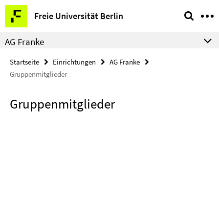
Springe
Service-
Freie Universität Berlin
direkt
Navigation
zu
AG Franke
Inhalt
Startseite
Einrichtungen
AG Franke
Gruppenmitglieder
Gruppenmitglieder