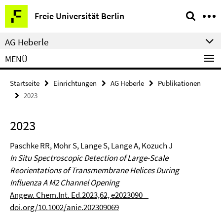
Springe
Service-
Freie Universität Berlin
direkt
Navigation
zu
AG Heberle
Inhalt
MENÜ
Startseite
Einrichtungen
AG Heberle
Publikationen
2023
2023
Paschke RR, Mohr S, Lange S, Lange A, Kozuch J
In Situ Spectroscopic Detection of Large-Scale
Reorientations of Transmembrane Helices During
Influenza A M2 Channel Opening
Angew. Chem.Int. Ed.2023,62, e2023090
doi.org/10.1002/anie.202309069