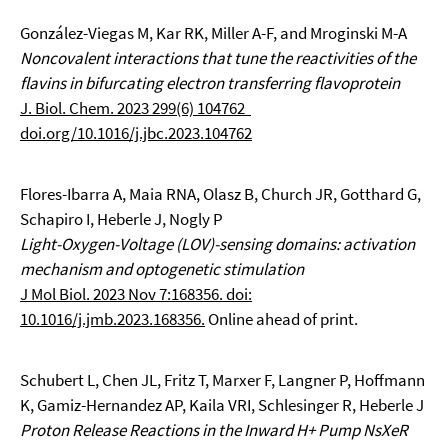
González-Viegas M, Kar RK, Miller A-F, and Mroginski M-A
Noncovalent interactions that tune the reactivities of the
flavins in bifurcating electron transferring flavoprotein
J. Biol. Chem. 2023 299(6) 104762
doi.org/10.1016/j.jbc.2023.104762
Flores-Ibarra A, Maia RNA, Olasz B, Church JR, Gotthard G,
Schapiro I, Heberle J, Nogly P
Light-Oxygen-Voltage (LOV)-sensing domains: activation
mechanism and optogenetic stimulation
J Mol Biol. 2023 Nov 7:168356. doi:
10.1016/j.jmb.2023.168356.
Online ahead of print.
Schubert L, Chen JL, Fritz T, Marxer F, Langner P, Hoffmann
K, Gamiz-Hernandez AP, Kaila VRI, Schlesinger R, Heberle J
Proton Release Reactions in the Inward H+ Pump NsXeR