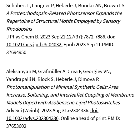
Schubert L, Langner P, Heberle J, Bondar AN, Brown LS
A Proteorhodopsin-Related Photosensor Expands the
Repertoire of Structural Motifs Employed by Sensory
Rhodopsins
J Phys Chem B. 2023 Sep 21;127(37):7872-7886.
doi:
10.1021/acs.jpcb.3c04032.
Epub 2023 Sep 11.PMID:
37694950
Aleksanyan M, Grafmüller A, Crea F, Georgiev VN,
Yandrapalli N, Block S, Heberle J, Dimova R
Photomanipulation of Minimal Synthetic Cells: Area
Increase, Softening, and Interleaflet Coupling of Membrane
Models Doped with Azobenzene-Lipid Photoswitches
Adv Sci (Weinh). 2023 Aug 31:e2304336.
doi:
10.1002/advs.202304336
. Online ahead of print.PMID:
37653602