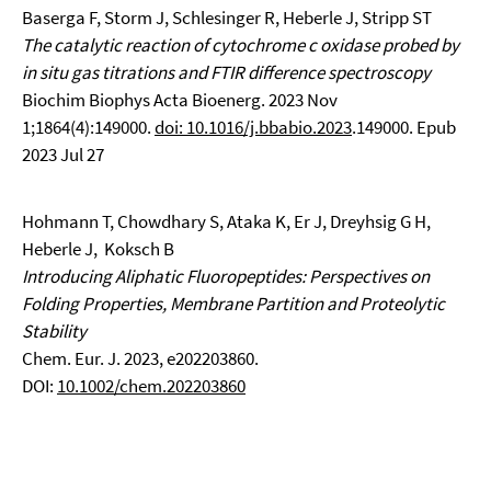
Baserga F, Storm J, Schlesinger R, Heberle J, Stripp ST
The catalytic reaction of cytochrome c oxidase probed by
in situ gas titrations and FTIR difference spectroscopy
Biochim Biophys Acta Bioenerg. 2023 Nov
1;1864(4):149000.
doi: 10.1016/j.bbabio.2023
.149000. Epub
2023 Jul 27
Hohmann T, Chowdhary S, Ataka K, Er J, Dreyhsig G H,
Heberle J, Koksch B
Introducing Aliphatic Fluoropeptides: Perspectives on
Folding Properties, Membrane Partition and Proteolytic
Stability
Chem. Eur. J. 2023, e202203860.
DOI:
10.1002/chem.202203860