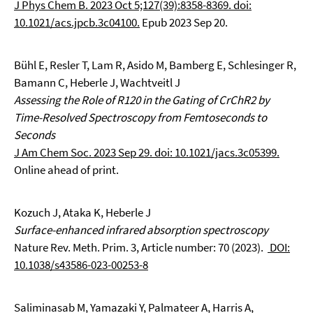
J Phys Chem B. 2023 Oct 5;127(39):8358-8369. doi:
10.1021/acs.jpcb.3c04100.
Epub 2023 Sep 20.
Bühl E, Resler T, Lam R, Asido M, Bamberg E, Schlesinger R,
Bamann C, Heberle J, Wachtveitl J
Assessing the Role of R120 in the Gating of CrChR2 by
Time-Resolved Spectroscopy from Femtoseconds to
Seconds
J Am Chem Soc. 2023 Sep 29. doi: 10.1021/jacs.3c05399.
Online ahead of print.
Kozuch J, Ataka K, Heberle J
Surface-enhanced infrared absorption spectroscopy
Nature Rev. Meth. Prim. 3, Article number: 70 (2023).
DOI:
10.1038/s43586-023-00253-8
Saliminasab M, Yamazaki Y, Palmateer A, Harris A,