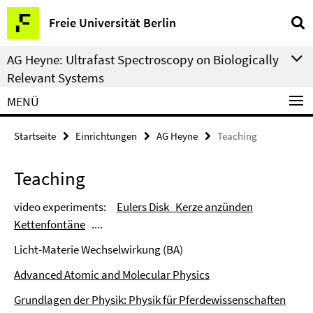
Springe
Service-
Freie Universität Berlin
direkt
Navigation
zu
AG Heyne: Ultrafast Spectroscopy on Biologically
Inhalt
Relevant Systems
MENÜ
Startseite
Einrichtungen
AG Heyne
Teaching
Teaching
video experiments:
Eulers Disk
Kerze anzünden
Kettenfontäne
....
Licht-Materie Wechselwirkung (BA)
Advanced Atomic and Molecular Physics
Grundlagen der Physik: Physik für Pferdewissenschaften