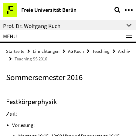
Springe
Service-
Freie Universität Berlin
direkt
Navigation
zu
Prof. Dr. Wolfgang Kuch
Inhalt
MENÜ
Startseite
Einrichtungen
AG Kuch
Teaching
Archiv
Teaching SS 2016
Sommersemester 2016
Festkörperphysik
Zeit:
Vorlesung: