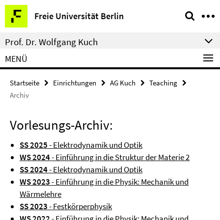
Springe
Service-
Freie Universität Berlin
direkt
Navigation
zu
Prof. Dr. Wolfgang Kuch
Inhalt
MENÜ
Startseite
Einrichtungen
AG Kuch
Teaching
Archiv
Vorlesungs-Archiv:
SS 2025
- Elektrodynamik und Optik
WS 2024
- Einführung in die Struktur der Materie 2
SS 2024
- Elektrodynamik und Optik
WS 2023
- Einführung in die Physik: Mechanik und
Wärmelehre
SS 2023
- Festkörperphysik
WS 2022
- Einführung in die Physik: Mechanik und