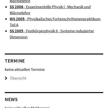
Wärmelehre
SS 2006
- Experimentelle Physik I - Mechanik und
Wärmelehre
WS 2005
- Physikalisches Fortgeschrittenenpraktikum
Teil A
SS 2005
- Festkörperphysik II - Systeme reduzierter
Dimension
TERMINE
keine aktuellen Termine
Übersicht
NEWS