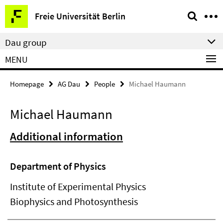
Springe
Service
Freie Universität Berlin
direkt
Navigation
zu
Dau group
Inhalt
MENU
Homepage
AG Dau
People
Michael Haumann
Michael Haumann
Additional information
Department of Physics
Institute of Experimental Physics
Biophysics and Photosynthesis