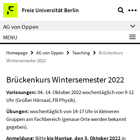
Springe
Service
Freie Universität Berlin
direkt
Navigation
zu
AG von Oppen
Inhalt
MENU
Homepage
AG von Oppen
Teaching
Brückenkurs
Wintersemester 2022
Brückenkurs Wintersemester 2022
Vorlesungen:
04.-14. Oktober 2022 wochentäglich von 9-12
Uhr (Großer Hörsaal, FB Physik).
Übungen:
wochentäglich von 14-17 Uhr in kleineren
Gruppen am Fachbereich (genaue Orte werden bekannt
gegeben).
Anmeldung:
Bitte
bis Montag, den 3. Oktober 2022
in