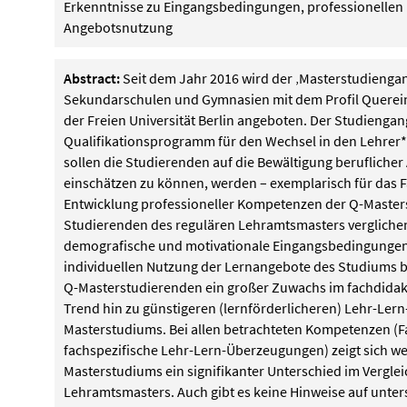
Erkenntnisse zu Eingangsbedingungen, professionellen
Angebotsnutzung
Abstract:
Seit dem Jahr 2016 wird der ‚Masterstudiengang
Sekundarschulen und Gymnasien mit dem Profil Quereins
der Freien Universität Berlin angeboten. Der Studiengang 
Qualifikationsprogramm für den Wechsel in den Lehrer
sollen die Studierenden auf die Bewältigung berufliche
einschätzen zu können, werden – exemplarisch für das 
Entwicklung professioneller Kompetenzen der Q-Master
Studierenden des regulären Lehramtsmasters vergliche
demografische und motivationale Eingangsbedingungen
individuellen Nutzung der Lernangebote des Studiums bet
Q-Masterstudierenden ein großer Zuwachs im fachdidakti
Trend hin zu günstigeren (lernförderlicheren) Lehr-Le
Masterstudiums. Bei allen betrachteten Kompetenzen (F
fachspezifische Lehr-Lern-Überzeugungen) zeigt sich w
Masterstudiums ein signifikanter Unterschied im Vergle
Lehramtsmasters. Auch gibt es keine Hinweise auf unters