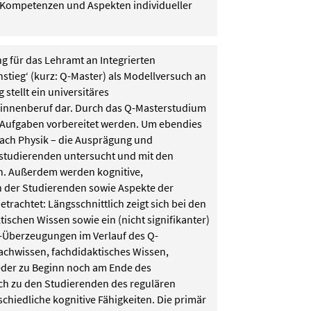
 Kompetenzen und Aspekten individueller
 für das Lehramt an Integrierten
tieg‘ (kurz: Q-Master) als Modellversuch an
stellt ein universitäres
*innenberuf dar. Durch das Q-Masterstudium
r Aufgaben vorbereitet werden. Um ebendies
Fach Physik – die Ausprägung und
studierenden untersucht und mit den
n. Außerdem werden kognitive,
 der Studierenden sowie Aspekte der
rachtet: Längsschnittlich zeigt sich bei den
schen Wissen sowie ein (nicht signifikanter)
rn-Überzeugungen im Verlauf des Q-
achwissen, fachdidaktisches Wissen,
eder zu Beginn noch am Ende des
ich zu den Studierenden des regulären
chiedliche kognitive Fähigkeiten. Die primär