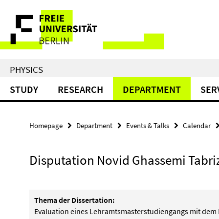
Springe
Service
direkt
zu
Navigation
Inhalt
PHYSICS
STUDY
RESEARCH
DEPARTMENT
SER
Homepage
Department
Events & Talks
Calendar
Disputation Novid Ghassemi Tabri
Thema der Dissertation:
Evaluation eines Lehramtsmasterstudiengangs mit dem Pr