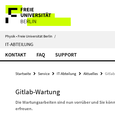
Springe
Service-
direkt
zu
Navigation
Inhalt
Physik • Freie Universität Berlin
/
IT-ABTEILUNG
KONTAKT
FAQ
SUPPORT
Startseite
Service
IT-Abteilung
Aktuelles
Gitla
Gitlab-Wartung
Die Wartungsarbeiten sind nun vorrüber und Sie kön
erfreuen.