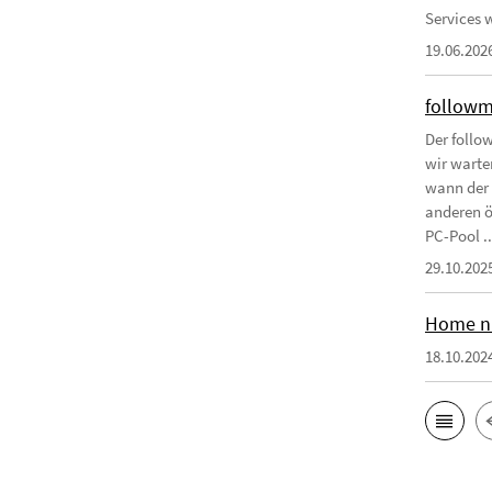
Services w
19.06.202
followm
Der follo
wir warten
wann der 
anderen ö
PC-Pool ..
29.10.202
Home ni
18.10.202