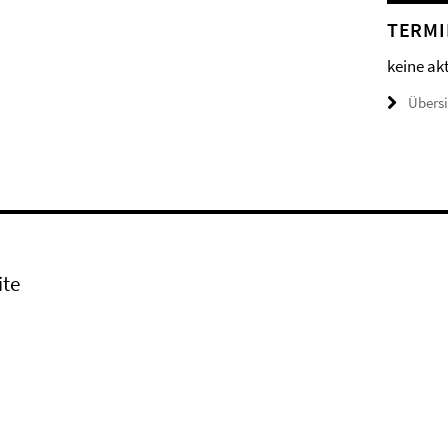
TERMI
keine ak
Übers
ite