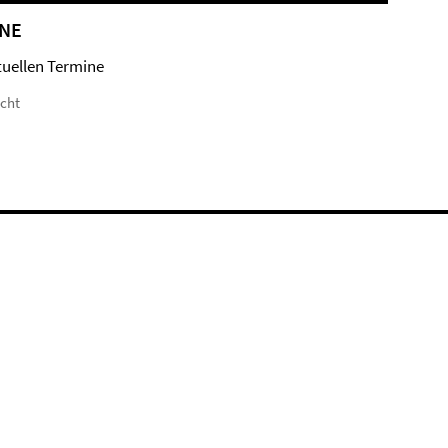
NE
tuellen Termine
icht