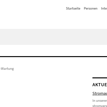
Startseite
Personen
Inte
b-Wartung
AKTUE
Stromau
In unsere
stromvers