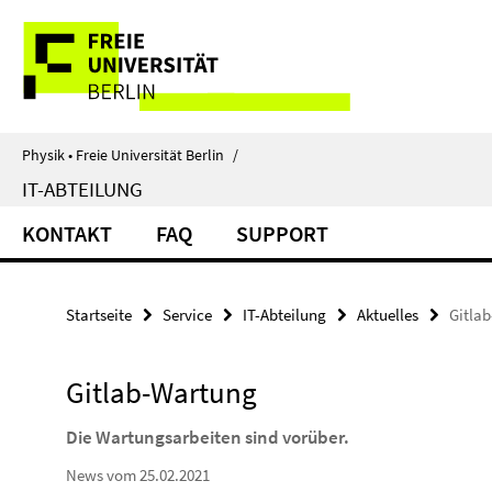
Springe
Service-
direkt
zu
Navigation
Inhalt
Physik • Freie Universität Berlin
/
IT-ABTEILUNG
KONTAKT
FAQ
SUPPORT
Startseite
Service
IT-Abteilung
Aktuelles
Gitla
Gitlab-Wartung
Die Wartungsarbeiten sind vorüber.
News vom 25.02.2021